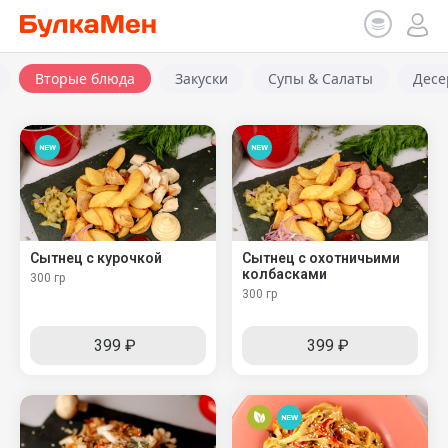
Вторые блюда
Закуски
Супы & Cалаты
Десе
Сытнец с курочкой
Сытнец с охотничьими
колбасками
300 гр
300 гр
399
₽
399
₽