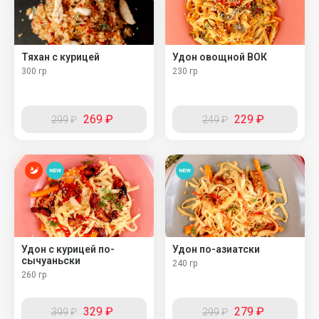
Тяхан с курицей
Удон овощной ВОК
300 гр
230 гр
269
₽
229
₽
299
₽
249
₽
Удон с курицей по-
Удон по-азиатски
сычуаньски
240 гр
260 гр
329
₽
279
₽
399
₽
299
₽