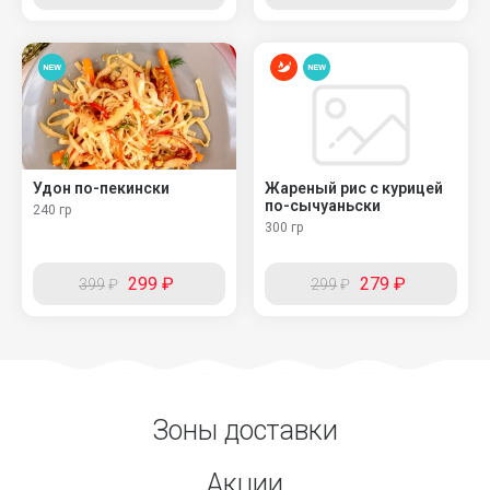
Удон по-пекински
Жареный рис с курицей
по-сычуаньски
240 гр
300 гр
299
₽
279
₽
399
₽
299
₽
Зоны доставки
Акции